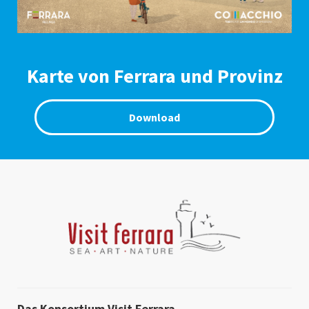
Karte von Ferrara und Provinz
Download
Das Konsortium Visit Ferrara