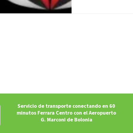
Servicio de transporte conectando en 60
minutos Ferrara Centro con el Aeropuerto
G. Marconi de Bolonia