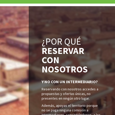
¿POR QUÉ
RESERVAR
CON
NOSOTROS
Y NO CON UN INTERMEDIARIO?
Reservando con nosotros accedes a
propuestas y ofertas únicas, no
presentes en ningún otro lugar.
Además, apoyas el territorio porque
no se paga ninguna comisión a
intermediarios, consintiéndonos, a los