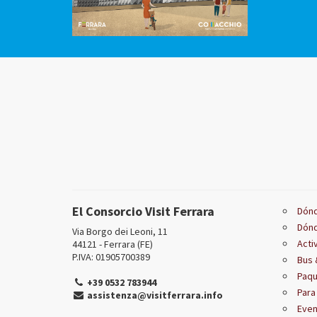
El Consorcio Visit Ferrara
Dónd
Dón
Via Borgo dei Leoni, 11
Acti
44121 - Ferrara (FE)
P.IVA: 01905700389
Bus 
Paqu
+39 0532 783944
Para
assistenza@visitferrara.info
Even