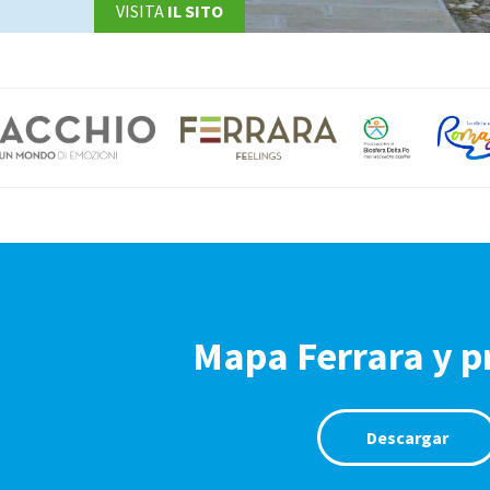
VISITA
IL SITO
Mapa Ferrara y p
Descargar