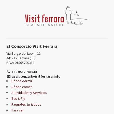
El Consorcio Visit Ferrara
Via Borgo dei Leoni, 11
44121 - Ferrara (FE)
P.IVA: 01905700389
+39 0532 783944
assistenza@visitferrara.info
Dónde dormir
Dónde comer
Actividades y Servicios
Bus & Fly
Paquetes turísticos
Para ver