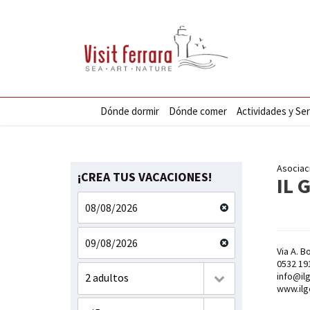
Dónde dormir
Dónde comer
Actividades y Ser
Asociac
¡CREA TUS VACACIONES!
IL 
Via A. B
0532 19
info@ilg
2 adultos
www.ilge