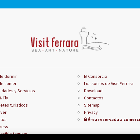
e dormir
El Consorcio
de comer
Los socios de Visit Ferrara
vidades y Servicios
Download
& Fly
Contactos
etes turísticos
Sitemap
 ver
Privacy
tos
Área reservada a comerc
ness
ssible tourism