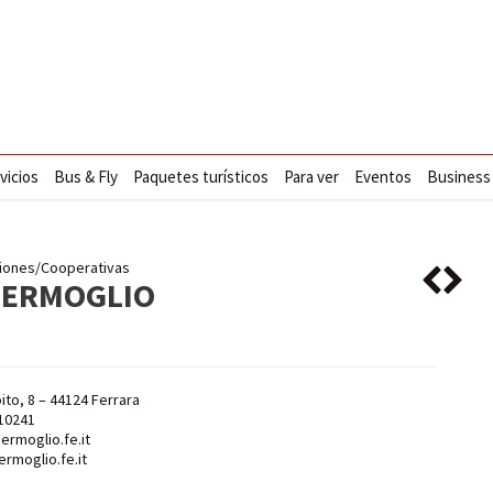
vicios
Bus & Fly
Paquetes turísticos
Para ver
Eventos
Business
iones/Cooperativas
GERMOGLIO
oito, 8 – 44124 Ferrara
10241
ermoglio.fe.it
rmoglio.fe.it