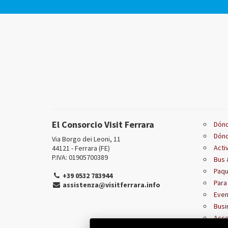
El Consorcio Visit Ferrara
Dónd
Dón
Via Borgo dei Leoni, 11
Acti
44121 - Ferrara (FE)
P.IVA: 01905700389
Bus 
Paqu
+39 0532 783944
Para
assistenza@visitferrara.info
Even
Busi
Acce