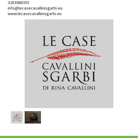
3283068355
info@lecasecavallinisgarbi.eu
www.lecasecavallinisgarbi.eu
1
/
2