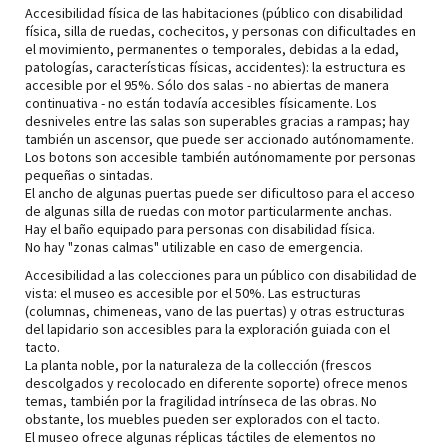
Accesibilidad física de las habitaciones (público con disabilidad
física, silla de ruedas, cochecitos, y personas con dificultades en
el movimiento, permanentes o temporales, debidas a la edad,
patologías, características físicas, accidentes): la estructura es
accesible por el 95%. Sólo dos salas - no abiertas de manera
continuativa - no están todavía accesibles físicamente. Los
desniveles entre las salas son superables gracias a rampas; hay
también un ascensor, que puede ser accionado autónomamente.
Los botons son accesible también autónomamente por personas
pequeñas o sintadas.
El ancho de algunas puertas puede ser dificultoso para el acceso
de algunas silla de ruedas con motor particularmente anchas.
Hay el baño equipado para personas con disabilidad física.
No hay "zonas calmas" utilizable en caso de emergencia.
Accesibilidad a las colecciones para un público con disabilidad de
vista: el museo es accesible por el 50%. Las estructuras
(columnas, chimeneas, vano de las puertas) y otras estructuras
del lapidario son accesibles para la exploración guiada con el
tacto.
La planta noble, por la naturaleza de la collección (frescos
descolgados y recolocado en diferente soporte) ofrece menos
temas, también por la fragilidad intrínseca de las obras. No
obstante, los muebles pueden ser explorados con el tacto.
El museo ofrece algunas réplicas táctiles de elementos no