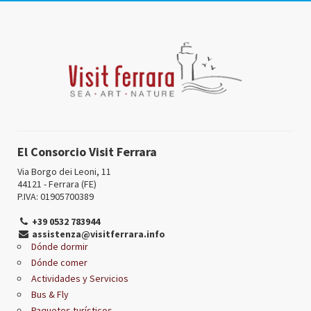
El Consorcio Visit Ferrara
Via Borgo dei Leoni, 11
44121 - Ferrara (FE)
P.IVA: 01905700389
+39 0532 783944
assistenza@visitferrara.info
Dónde dormir
Dónde comer
Actividades y Servicios
Bus & Fly
Paquetes turísticos