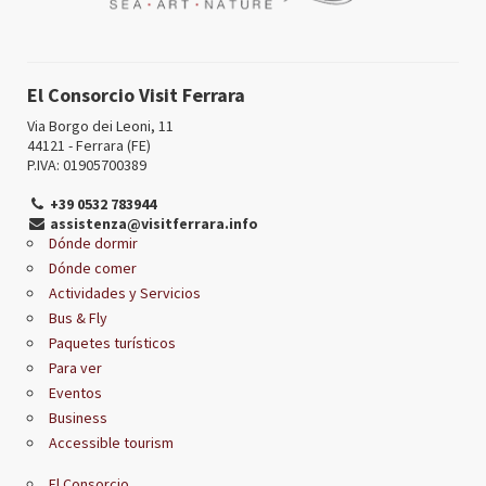
El Consorcio Visit Ferrara
Via Borgo dei Leoni, 11
44121 - Ferrara (FE)
P.IVA: 01905700389
+39 0532 783944
assistenza@visitferrara.info
Dónde dormir
Dónde comer
Actividades y Servicios
Bus & Fly
Paquetes turísticos
Para ver
Eventos
Business
Accessible tourism
El Consorcio