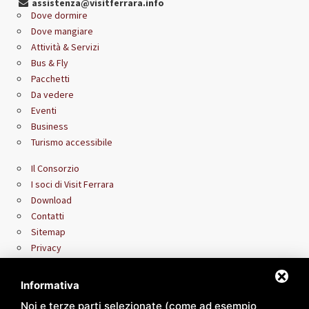
assistenza@visitferrara.info
Dove dormire
Dove mangiare
Attività & Servizi
Bus & Fly
Pacchetti
Da vedere
Eventi
Business
Turismo accessibile
Il Consorzio
I soci di Visit Ferrara
Download
Contatti
Sitemap
Privacy
Area riservata rivenditori
Informativa
Noi e terze parti selezionate (come ad esempio