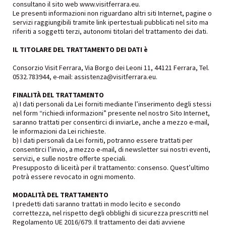
consultano il sito web www.visitferrara.eu.
Le presenti informazioni non riguardano altri siti Internet, pagine o
servizi raggiungibili tramite link ipertestuali pubblicati nel sito ma
riferiti a soggetti terzi, autonomi titolari del trattamento dei dati.
IL TITOLARE DEL TRATTAMENTO DEI DATI è
Consorzio Visit Ferrara, Via Borgo dei Leoni 11, 44121 Ferrara, Tel.
0532.783944, e-mail: assistenza@visitferrara.eu.
FINALITÀ DEL TRATTAMENTO
a) I dati personali da Lei forniti mediante l’inserimento degli stessi
nel form “richiedi informazioni” presente nel nostro Sito Internet,
saranno trattati per consentirci di inviarLe, anche a mezzo e-mail,
le informazioni da Lei richieste.
b) I dati personali da Lei forniti, potranno essere trattati per
consentirci l’invio, a mezzo e-mail, di newsletter sui nostri eventi,
servizi, e sulle nostre offerte speciali.
Presupposto di liceità per il trattamento: consenso. Quest’ultimo
potrà essere revocato in ogni momento.
MODALITÀ DEL TRATTAMENTO
I predetti dati saranno trattati in modo lecito e secondo
correttezza, nel rispetto degli obblighi di sicurezza prescritti nel
Regolamento UE 2016/679. Il trattamento dei dati avviene