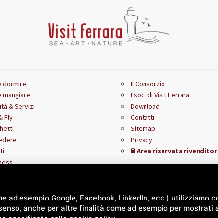
 dormire
Il Consorzio
 mangiare
I soci di Visit Ferrara
ità & Servizi
Download
& Fly
Contatti
hetti
Sitemap
edere
Privacy
ti
Area riservata rivenditor
ness
smo accessibile
me ad esempio Google, Facebook, LinkedIn, ecc.) utilizziamo co
onsenso, anche per altre finalità come ad esempio per mostrati