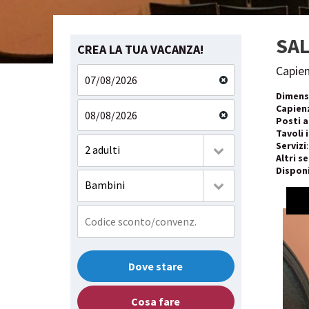
SA
CREA LA TUA VACANZA!
Capien
Dimens
Capien
Posti a
Tavoli 
Servizi
2 adulti
Altri se
Disponi
Bambini
Dove stare
Cosa fare