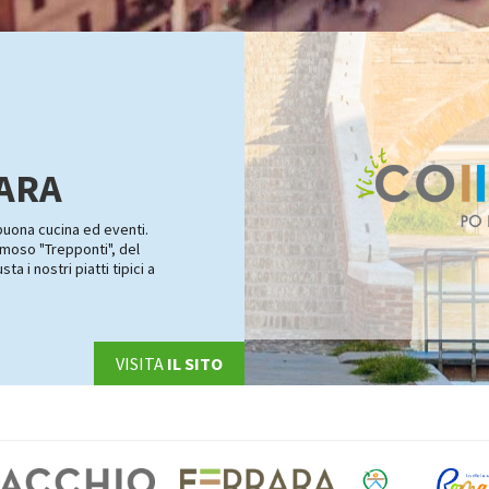
RARA
 buona cucina ed eventi.
famoso "Trepponti", del
a i nostri piatti tipici a
VISITA
IL SITO