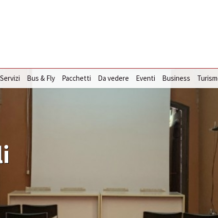
 Servizi
Bus & Fly
Pacchetti
Da vedere
Eventi
Business
Turism
i
i
i