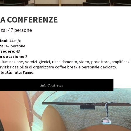
LA CONFERENZE
za: 47 persone
ioni:
44 m/q
za:
47 persone
 sedere
: 43
in dotazione:
2
: illuminazione, servizi igienici, riscaldamento, video, proiettore, amplificazi
rvizi:
Possibilità di organizzare coffee break e personale dedicato.
bilità:
Tutto l'anno.
Sala Conferenze