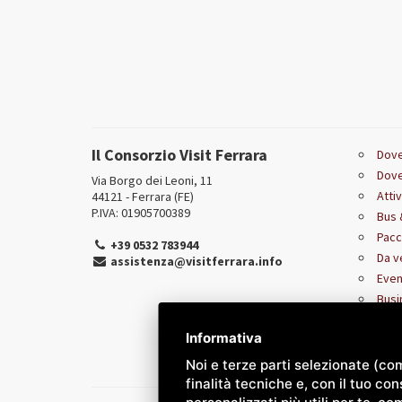
Il Consorzio Visit Ferrara
Dove
Dove
Via Borgo dei Leoni, 11
Attiv
44121 - Ferrara (FE)
P.IVA: 01905700389
Bus 
Pacc
+39 0532 783944
Da v
assistenza@visitferrara.info
Even
Busi
Turi
Informativa
Noi e terze parti selezionate (co
finalità tecniche e, con il tuo c