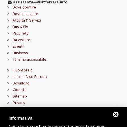
assistenza@visitferrara.info
Dove dormire
Dove mangiare
Attività & Servizi
Bus & Fly
Pacchetti
Da vedere
Eventi
Business
Turismo accessibile
Il Consorzio
I soci di Visit Ferrara
Download
Contatti
Sitemap
Privacy
Area riservata rivenditori
Informativa
Noi e terze parti selezionate (come ad esempio