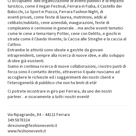
Ci occupiamo dell’organizzazione di eventi pubblici e di impatto
turistico, come il Vegan Festival, Ferrara in Fiaba, il Castello dei
Balocchi, Lo Sport in Piazza, Ferrara Fashion Night, di
eventi privati, come feste di laurea, matrimoni, addii al
celibato/nubilato, cene aziendali, inaugurazioni, feste di
compleanno e cerimonie in generale…ma anche eventi tematici
come le cene a tema Harry Potter, cene con Delitto, e giochi in
strada come il Cluedo Vivente, la Caccia alle Streghe e la caccia al
Cattivo.
Entrambe le attività sono ideate e gestite da giovani
intraprendenti, sempre alla ricerca di nuove idee, e allo sviluppo
di idee già esistenti.
Siamo in continua ricerca di nuove collaborazioni, i nostro punti di
forza sono il contatto diretto, attraverso il quale riusciamo ad
accogliere le richieste ed i suggerimenti dei nostri clienti e
l’eterogeneità di pubblico che non ha limiti di età!
Ci potrete incontrare in giro per Ferrara, da uno dei nostri
partner…e sicuramente a tutti i nostri eventi!
Via Ripagrande, 84 – 44121 Ferrara
349 5878324
direzione@feshioneventi.it
www.feshioneventi.it