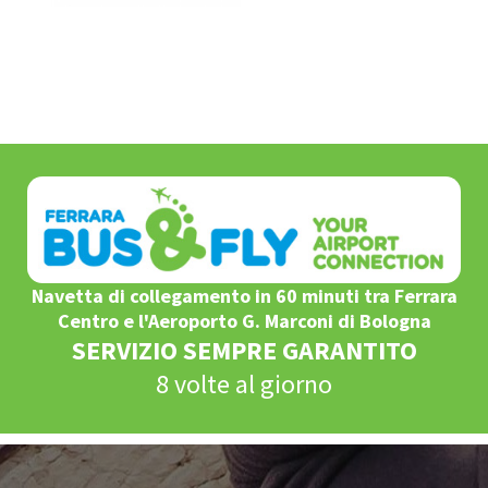
1
/
1
Navetta di collegamento in 60 minuti tra Ferrara
Centro e l'Aeroporto G. Marconi di Bologna
SERVIZIO SEMPRE GARANTITO
8 volte al giorno