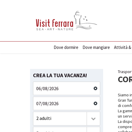
Dove dormire
Dove mangiare
Attività &
Trasport
CREA LA TUA VACANZA!
CO
Siamo in
Gran Tur
di comf
La gamm
un servi
2 adulti
La dispo
compren