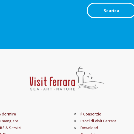
Scarica
 dormire
Il Consorzio
 mangiare
I soci di Visit Ferrara
ità & Servizi
Download