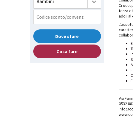
collabor
Bambini
Ci occup
terza et
addii al
L’assett
caratter
collabor
Dove stare
E
T
Cosa fare
P
S
A
F
C
E
Via Fari
0532 88
info@co
www.cor