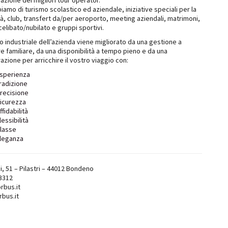
azione dei migliori tour operator.
iamo di turismo scolastico ed aziendale, iniziative speciali per la
à, club, transfert da/per aeroporto, meeting aziendali, matrimoni,
 celibato/nubilato e gruppi sportivi.
o industriale dell’azienda viene migliorato da una gestione a
e familiare, da una disponibilità a tempo pieno e da una
azione per arricchire il vostro viaggio con:
sperienza
radizione
recisione
icurezza
ffidabilità
lessibilità
lasse
leganza
ni, 51 – Pilastri – 44012 Bondeno
3312
rbus.it
bus.it