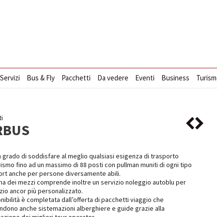
 Servizi
Bus & Fly
Pacchetti
Da vedere
Eventi
Business
Turism
i
RBUS
 grado di soddisfare al meglio qualsiasi esigenza di trasporto
ismo fino ad un massimo di 88 posti con pullman muniti di ogni tipo
ort anche per persone diversamente abili.
a dei mezzi comprende inoltre un servizio noleggio autoblu per
zio ancor più personalizzato.
nibilità è completata dall’offerta di pacchetti viaggio che
dono anche sistemazioni alberghiere e guide grazie alla