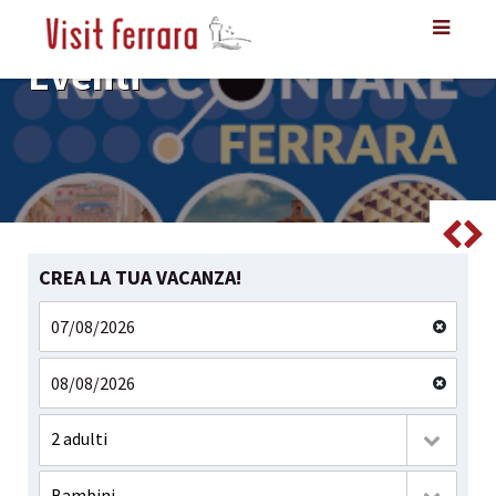
Eventi
Eventi
Eventi
Eventi
Eventi
Eventi
CREA LA TUA VACANZA!
2 adulti
Bambini