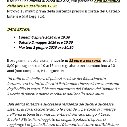
Il tour ha una
durata di circa due ore
, con partenza
ogni domenica
dalle ore 10.30 alle ore 12.30.
Ritrovo 15 minuti prima della partenza presso il Cortile del Castello
Estense (dal loggiato).
DATE EXTRA:
Lunedì 6 aprile 2026 ore 10.30
Sabato 2 maggio 2026 ore 10.30
Martedì 2 giugno 2026 ore 10.30
Il programma della visita, al
costo di
12 euro a persona
,
ridotto €
8,00 per ragazzi dai 10 ai 18 anni e gratuito per bambini fino a 10
anni (non compiuti), è il seguente:
Un tuffo nella bellezza di palazzi e chiese del Rinascimento
ferrarese tra i colori della città Patrimonio Unesco: il rosso mattone
degli edifici in cotto, il bianco marmoreo del Palazzo dei Diamanti e
il verde di parchi e piazze racchiuse dall'anello delle Mura.
Dall'antica fortezza e successiva residenza dei duchi e duchesse
Estensi, di cui si racconteranno le vicende, il percorso si immerge
nell'area urbanistica rinascimentale di Ferrara. Lungo il Corso
Ercole I d'Este, fiancheggiato da eleganti palazzi d'epoca, si
raggiunge l'originale Palazzo dei Diamanti nel cuore dell'Addizione